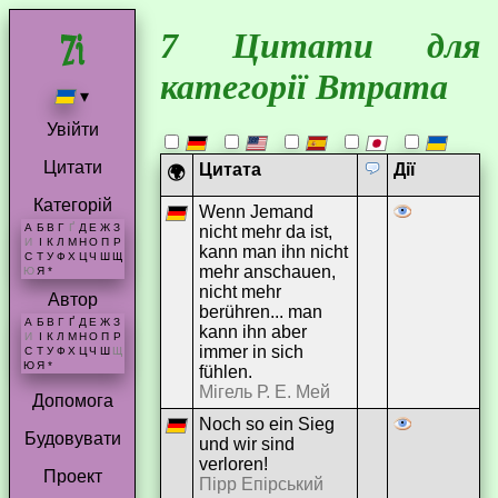
7 Цитати для
категорії Втрата
▾
Увійти
Цитати
Цитата
Дії
🌍
Категорій
Wenn Jemand
А
Б
В
Г
Ґ
Д
Е
Ж
З
nicht mehr da ist,
И
І
К
Л
М
Н
О
П
Р
kann man ihn nicht
С
Т
У
Ф
Х
Ц
Ч
Ш
Щ
mehr anschauen,
Ю
Я
*
nicht mehr
Автор
berühren... man
А
Б
В
Г
Ґ
Д
Е
Ж
З
kann ihn aber
И
І
К
Л
М
Н
О
П
Р
immer in sich
С
Т
У
Ф
Х
Ц
Ч
Ш
Щ
Ю
Я
*
fühlen.
Мігель Р. Е. Мей
Допомога
Noch so ein Sieg
Будовувати
und wir sind
verloren!
Проект
Пірр Епірський