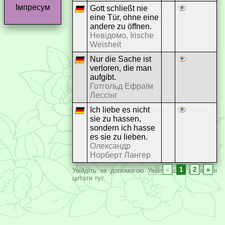
Імпресум
Gott schließt nie
eine Tür, ohne eine
andere zu öffnen.
Невідомо, Irische
Weisheit
Nur die Sache ist
verloren, die man
aufgibt.
Готгольд Ефраїм
Лессінг
Ich liebe es nicht
sie zu hassen,
sondern ich hasse
es sie zu lieben.
Олександр
Норберт Лангер
«
1
2
»
Увійдіть за допомогою
Увійти
, щоб додавати
цитати тут.