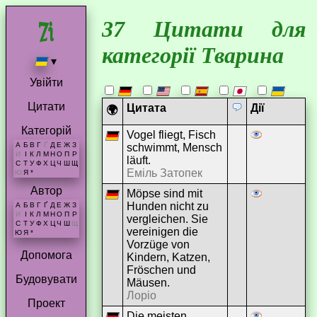
37 Цитати для
категорії Тварина
▾
Увійти
Цитати
Цитата
Дії
🌍
Категорій
Vogel fliegt, Fisch
А
Б
В
Г
Ґ
Д
Е
Ж
З
schwimmt, Mensch
И
І
К
Л
М
Н
О
П
Р
läuft.
С
Т
У
Ф
Х
Ц
Ч
Ш
Щ
Еміль Затопек
Ю
Я
*
Автор
Möpse sind mit
Hunden nicht zu
А
Б
В
Г
Ґ
Д
Е
Ж
З
И
І
К
Л
М
Н
О
П
Р
vergleichen. Sie
С
Т
У
Ф
Х
Ц
Ч
Ш
Щ
vereinigen die
Ю
Я
*
Vorzüge von
Допомога
Kindern, Katzen,
Fröschen und
Будовувати
Mäusen.
Лоріо
Проект
Die meisten