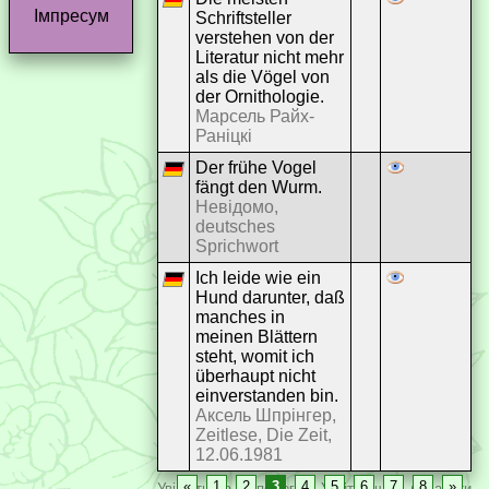
Імпресум
Schriftsteller
verstehen von der
Literatur nicht mehr
als die Vögel von
der Ornithologie.
Марсель Райх-
Раніцкі
Der frühe Vogel
fängt den Wurm.
Невідомо,
deutsches
Sprichwort
Ich leide wie ein
Hund darunter, daß
manches in
meinen Blättern
steht, womit ich
überhaupt nicht
einverstanden bin.
Аксель Шпрінгер,
Zeitlese, Die Zeit,
12.06.1981
«
1
2
3
4
5
6
7
8
»
Увійдіть за допомогою
Увійти
, щоб додавати