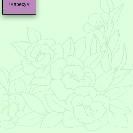
Імпресум