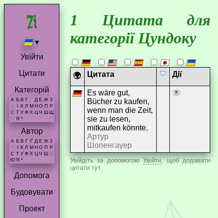
1 Цитата для
категорії Цундоку
▾
Увійти
Цитати
Цитата
Дії
🌍
Категорій
Es wäre gut,
А
Б
В
Г
Ґ
Д
Е
Ж
З
Bücher zu kaufen,
И
І
К
Л
М
Н
О
П
Р
wenn man die Zeit,
С
Т
У
Ф
Х
Ц
Ч
Ш
Щ
sie zu lesen,
Ю
Я
*
mitkaufen könnte.
Автор
Артур
А
Б
В
Г
Ґ
Д
Е
Ж
З
Шопенгауер
И
І
К
Л
М
Н
О
П
Р
С
Т
У
Ф
Х
Ц
Ч
Ш
Щ
Увійдіть за допомогою
Увійти
, щоб додавати
Ю
Я
*
цитати тут.
Допомога
Будовувати
Проект