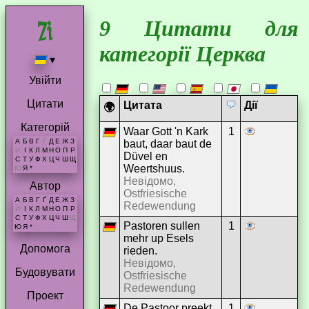
9 Цитати для
категорії Церква
▾
Увійти
Цитати
Цитата
Дії
🌍
Категорій
Waar Gott 'n Kark
1
А
Б
В
Г
Ґ
Д
Е
Ж
З
baut, daar baut de
И
І
К
Л
М
Н
О
П
Р
Düvel en
С
Т
У
Ф
Х
Ц
Ч
Ш
Щ
Weertshuus.
Ю
Я
*
Невідомо,
Автор
Ostfriesische
А
Б
В
Г
Ґ
Д
Е
Ж
З
Redewendung
И
І
К
Л
М
Н
О
П
Р
С
Т
У
Ф
Х
Ц
Ч
Ш
Щ
Pastoren sullen
1
Ю
Я
*
mehr up Esels
Допомога
rieden.
Невідомо,
Будовувати
Ostfriesische
Redewendung
Проект
De Pastoor preekt
1