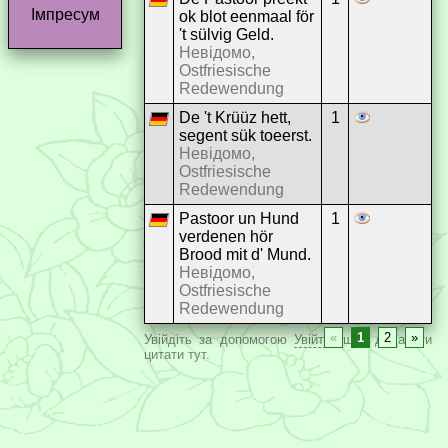
Імпресум
ok blot eenmaal för
't sülvig Geld.
Невідомо,
Ostfriesische
Redewendung
De 't Krüüz hett,
1
segent sük toeerst.
Невідомо,
Ostfriesische
Redewendung
Pastoor un Hund
1
verdenen hör
Brood mit d' Mund.
Невідомо,
Ostfriesische
Redewendung
«
1
2
»
Увійдіть за допомогою
Увійти
, щоб додавати
цитати тут.