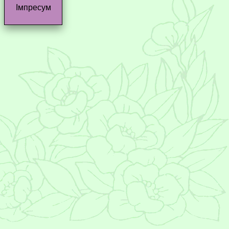
Імпресум