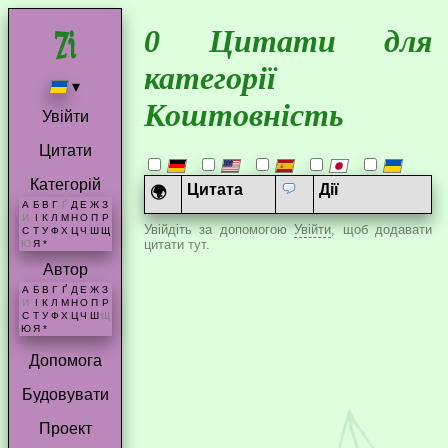
0 Цитати для
категорії
▾
Коштовність
Увійти
Цитати
Категорій
Цитата
Дії
🌍
А
Б
В
Г
Ґ
Д
Е
Ж
З
И
І
К
Л
М
Н
О
П
Р
Увійдіть за допомогою
Увійти
, щоб додавати
С
Т
У
Ф
Х
Ц
Ч
Ш
Щ
цитати тут.
Ю
Я
*
Автор
А
Б
В
Г
Ґ
Д
Е
Ж
З
И
І
К
Л
М
Н
О
П
Р
С
Т
У
Ф
Х
Ц
Ч
Ш
Щ
Ю
Я
*
Допомога
Будовувати
Проект