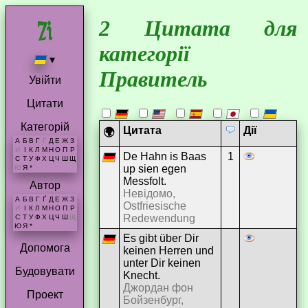
2 Цитата для
категорії
▾
Правитель
Увійти
Цитати
Категорій
Цитата
Дії
🌍
А
Б
В
Г
Ґ
Д
Е
Ж
З
И
І
К
Л
М
Н
О
П
Р
De Hahn is Baas
1
С
Т
У
Ф
Х
Ц
Ч
Ш
Щ
up sien egen
Ю
Я
*
Messfolt.
Автор
Невідомо,
А
Б
В
Г
Ґ
Д
Е
Ж
З
Ostfriesische
И
І
К
Л
М
Н
О
П
Р
Redewendung
С
Т
У
Ф
Х
Ц
Ч
Ш
Щ
Ю
Я
*
Es gibt über Dir
Допомога
keinen Herren und
unter Dir keinen
Будовувати
Knecht.
Джордан фон
Проект
Бойзенбург,