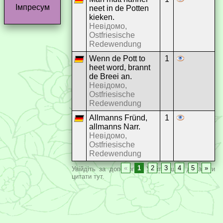
Імпресум
neet in de Potten
kieken.
Невідомо,
Ostfriesische
Redewendung
Wenn de Pott to
1
heet word, brannt
de Breei an.
Невідомо,
Ostfriesische
Redewendung
Allmanns Fründ,
1
allmanns Narr.
Невідомо,
Ostfriesische
Redewendung
«
1
2
3
4
5
»
Увійдіть за допомогою
Увійти
, щоб додавати
цитати тут.