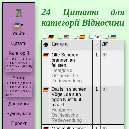
24 Цитата для
категорії Відносини
▾
Увійти
Цитати
Цитата
Дії
🌍
Категорій
Olle Schüren
1
А
Б
В
Г
Ґ
Д
Е
Ж
З
brannen an
И
І
К
Л
М
Н
О
П
Р
fellsten.
С
Т
У
Ф
Х
Ц
Ч
Ш
Щ
Невідомо,
Ю
Я
*
Ostfriesische
Автор
Redewendung
А
Б
В
Г
Ґ
Д
Е
Ж
З
И
І
К
Л
М
Н
О
П
Р
Dat is 'n slechten
1
С
Т
У
Ф
Х
Ц
Ч
Ш
Щ
Vögel, de sien
Ю
Я
*
egen Nüst fuul
Допомога
maakt.
Невідомо,
Будовувати
Ostfriesische
Redewendung
Проект
Man mutt nanner
1