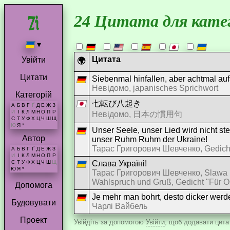
24 Цитата для катег
▾
Цитата
Увійти
🌍
Цитати
Siebenmal hinfallen, aber achtmal au
Невідомо, japanisches Sprichwort
Категорій
七転び八起き
А
Б
В
Г
Ґ
Д
Е
Ж
З
И
І
К
Л
М
Н
О
П
Р
Невідомо, 日本の慣用句
С
Т
У
Ф
Х
Ц
Ч
Ш
Щ
Ю
Я
*
Unser Seele, unser Lied wird nicht ste
Автор
unser Ruhm Ruhm der Ukraine!
Тарас Григорович Шевченко, Gedicht
А
Б
В
Г
Ґ
Д
Е
Ж
З
И
І
К
Л
М
Н
О
П
Р
Слава Україні!
С
Т
У
Ф
Х
Ц
Ч
Ш
Щ
Ю
Я
*
Тарас Григорович Шевченко, Slawa Ukr
Wahlspruch und Gruß, Gedicht "Für 
Допомога
Je mehr man bohrt, desto dicker werde
Будовувати
Чарлі Вайбель
Проект
Увійдіть за допомогою
Увійти
, щоб додавати цитат