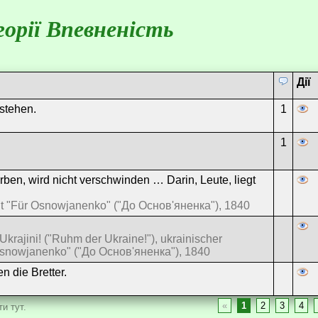
орії Впевненість
Дії
fstehen.
1
1
rben, wird nicht verschwinden … Darin, Leute, liegt
 "Für Osnowjanenko" ("До Основ'яненка"), 1840
ajini! ("Ruhm der Ukraine!"), ukrainischer
Osnowjanenko" ("До Основ'яненка"), 1840
n die Bretter.
«
1
2
3
4
и тут.