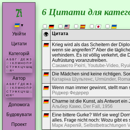
6 Цитати для катег
▾
Цитата
Увійти
🌍
Цитати
Krieg wird als das Scheitern der Diplom
wenn sie angreifen?” Aber die tägliche
Категорій
verhindern. Es ist völlig verkehrt, di
Aufrüstung voranzutreiben.
А
Б
В
Г
Ґ
Д
Е
Ж
З
И
І
К
Л
М
Н
О
П
Р
Сакамото Рюіті, Youtube-Video, Ryu
С
Т
У
Ф
Х
Ц
Ч
Ш
Щ
Ю
Я
*
Die Mädchen sind keine richtigen. Son
Автор
Катаріна Шультенс, Urmünder, Rom
А
Б
В
Г
Ґ
Д
Е
Ж
З
Wenn man immer gewinnt, stellt man s
И
І
К
Л
М
Н
О
П
Р
С
Т
У
Ф
Х
Ц
Ч
Ш
Щ
Роджер Федерер
Ю
Я
*
Charme ist die Kunst, als Antwort ei
Допомога
Альбер Камю, Der Fall, 1956
Будовувати
Eine bittere Gurke? Wirf sie weg! Do
alles. Frage nicht noch: Wozu gibt es
Проект
Марк Аврелій, Selbstbetrachtungen VI