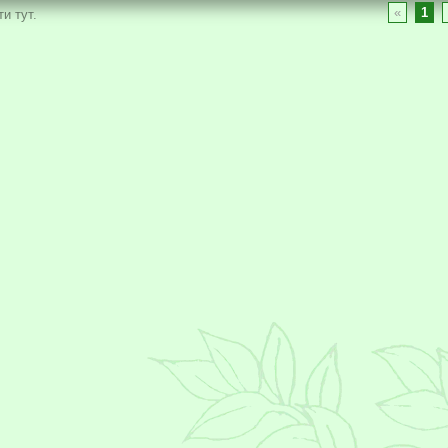
«
1
и тут.