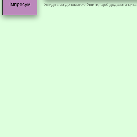
Імпресум
Увійдіть за допомогою
Увійти
, щоб додавати цитат