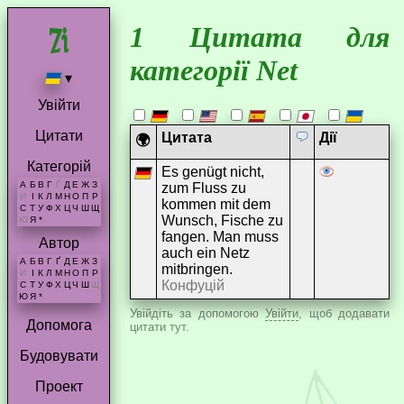
1 Цитата для
категорії Net
▾
Увійти
Цитати
Цитата
Дії
🌍
Категорій
Es genügt nicht,
А
Б
В
Г
Ґ
Д
Е
Ж
З
zum Fluss zu
И
І
К
Л
М
Н
О
П
Р
kommen mit dem
С
Т
У
Ф
Х
Ц
Ч
Ш
Щ
Wunsch, Fische zu
Ю
Я
*
fangen. Man muss
Автор
auch ein Netz
А
Б
В
Г
Ґ
Д
Е
Ж
З
mitbringen.
И
І
К
Л
М
Н
О
П
Р
Конфуцій
С
Т
У
Ф
Х
Ц
Ч
Ш
Щ
Ю
Я
*
Увійдіть за допомогою
Увійти
, щоб додавати
Допомога
цитати тут.
Будовувати
Проект