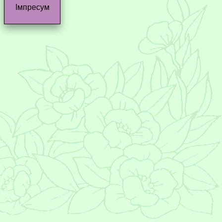
Імпресум