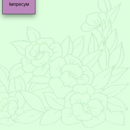
Імпресум