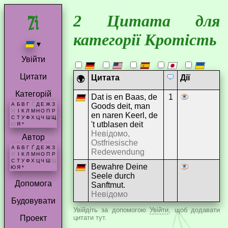
2 Цитата для
категорії Кротість
▾
Увійти
Цитати
Цитата
Дії
🌍
Категорій
Dat is en Baas, de
1
А
Б
В
Г
Ґ
Д
Е
Ж
З
Goods deit, man
И
І
К
Л
М
Н
О
П
Р
en naren Keerl, de
С
Т
У
Ф
Х
Ц
Ч
Ш
Щ
't utblasen deit
Ю
Я
*
Невідомо,
Автор
Ostfriesische
А
Б
В
Г
Ґ
Д
Е
Ж
З
Redewendung
И
І
К
Л
М
Н
О
П
Р
С
Т
У
Ф
Х
Ц
Ч
Ш
Щ
Bewahre Deine
Ю
Я
*
Seele durch
Допомога
Sanftmut.
Невідомо
Будовувати
Увійдіть за допомогою
Увійти
, щоб додавати
цитати тут.
Проект