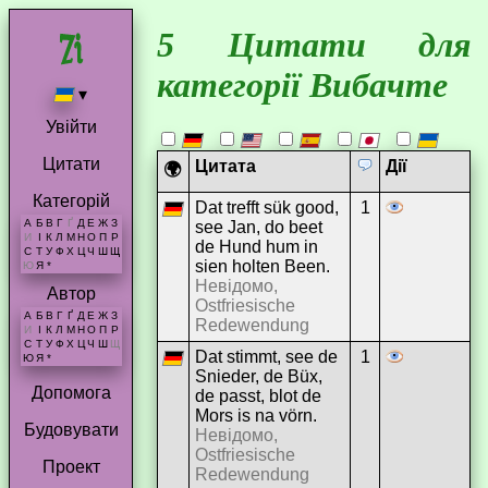
5 Цитати для
категорії Вибачте
▾
Увійти
Цитати
Цитата
Дії
🌍
Категорій
Dat trefft sük good,
1
А
Б
В
Г
Ґ
Д
Е
Ж
З
see Jan, do beet
И
І
К
Л
М
Н
О
П
Р
de Hund hum in
С
Т
У
Ф
Х
Ц
Ч
Ш
Щ
sien holten Been.
Ю
Я
*
Невідомо,
Автор
Ostfriesische
А
Б
В
Г
Ґ
Д
Е
Ж
З
Redewendung
И
І
К
Л
М
Н
О
П
Р
С
Т
У
Ф
Х
Ц
Ч
Ш
Щ
Dat stimmt, see de
1
Ю
Я
*
Snieder, de Büx,
Допомога
de passt, blot de
Mors is na vörn.
Будовувати
Невідомо,
Ostfriesische
Проект
Redewendung