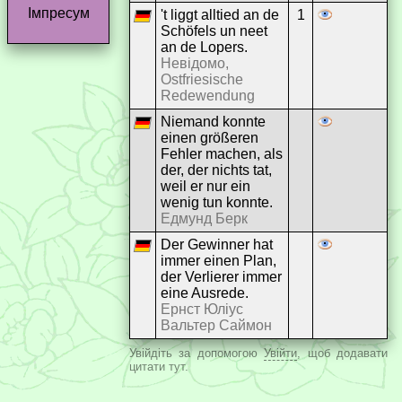
Імпресум
't liggt alltied an de
1
Schöfels un neet
an de Lopers.
Невідомо,
Ostfriesische
Redewendung
Niemand konnte
einen größeren
Fehler machen, als
der, der nichts tat,
weil er nur ein
wenig tun konnte.
Едмунд Берк
Der Gewinner hat
immer einen Plan,
der Verlierer immer
eine Ausrede.
Ернст Юліус
Вальтер Саймон
Увійдіть за допомогою
Увійти
, щоб додавати
цитати тут.