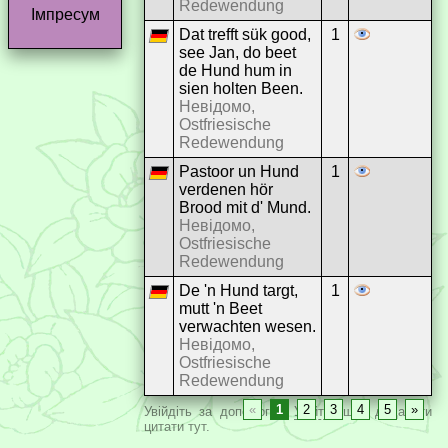
Redewendung
Імпресум
Dat trefft sük good,
1
see Jan, do beet
de Hund hum in
sien holten Been.
Невідомо,
Ostfriesische
Redewendung
Pastoor un Hund
1
verdenen hör
Brood mit d' Mund.
Невідомо,
Ostfriesische
Redewendung
De 'n Hund targt,
1
mutt 'n Beet
verwachten wesen.
Невідомо,
Ostfriesische
Redewendung
«
1
2
3
4
5
»
Увійдіть за допомогою
Увійти
, щоб додавати
цитати тут.