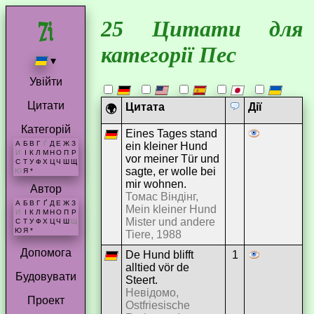
25 Цитати для
категорії Пес
▾
Увійти
Цитати
Цитата
Дії
🌍
Категорій
Eines Tages stand
А
Б
В
Г
Ґ
Д
Е
Ж
З
ein kleiner Hund
И
І
К
Л
М
Н
О
П
Р
vor meiner Tür und
С
Т
У
Ф
Х
Ц
Ч
Ш
Щ
sagte, er wolle bei
Ю
Я
*
mir wohnen.
Автор
Томас Віндінг,
А
Б
В
Г
Ґ
Д
Е
Ж
З
Mein kleiner Hund
И
І
К
Л
М
Н
О
П
Р
Mister und andere
С
Т
У
Ф
Х
Ц
Ч
Ш
Щ
Ю
Я
*
Tiere, 1988
Допомога
De Hund blifft
1
alltied vör de
Будовувати
Steert.
Невідомо,
Проект
Ostfriesische