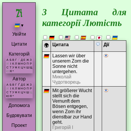
3 Цитата для
категорії Лютість
▾
Увійти
Цитати
Цитата
Дії
🌍
Категорій
Lassen wir über
А
Б
В
Г
Ґ
Д
Е
Ж
З
unserem Zorn die
И
І
К
Л
М
Н
О
П
Р
Sonne nicht
С
Т
У
Ф
Х
Ц
Ч
Ш
Щ
untergehen.
Ю
Я
*
Миколай
Автор
Чудотворець
А
Б
В
Г
Ґ
Д
Е
Ж
З
И
І
К
Л
М
Н
О
П
Р
Mit größerer Wucht
С
Т
У
Ф
Х
Ц
Ч
Ш
Щ
stellt sich die
Ю
Я
*
Vernunft dem
Допомога
Bösen entgegen,
wenn Zorn ihr
Будовувати
dienstbar zur Hand
geht.
Проект
Григорій I