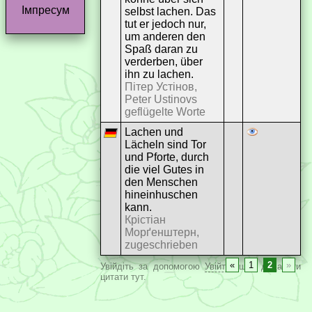
Імпресум
selbst lachen. Das
tut er jedoch nur,
um anderen den
Spaß daran zu
verderben, über
ihn zu lachen.
Пітер Устінов,
Peter Ustinovs
geflügelte Worte
Lachen und
Lächeln sind Tor
und Pforte, durch
die viel Gutes in
den Menschen
hineinhuschen
kann.
Крістіан
Морґенштерн,
zugeschrieben
«
1
2
»
Увійдіть за допомогою
Увійти
, щоб додавати
цитати тут.