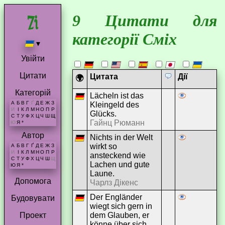
9 Цитати для
категорії Сміх
▾
Увійти
Цитати
Цитата
Дії
🌍
Категорій
Lächeln ist das
А
Б
В
Г
Ґ
Д
Е
Ж
З
Kleingeld des
И
І
К
Л
М
Н
О
П
Р
Glücks.
С
Т
У
Ф
Х
Ц
Ч
Ш
Щ
Гайнц Рюманн
Ю
Я
*
Автор
Nichts in der Welt
wirkt so
А
Б
В
Г
Ґ
Д
Е
Ж
З
И
І
К
Л
М
Н
О
П
Р
ansteckend wie
С
Т
У
Ф
Х
Ц
Ч
Ш
Щ
Lachen und gute
Ю
Я
*
Laune.
Допомога
Чарлз Дікенс
Der Engländer
Будовувати
wiegt sich gern in
dem Glauben, er
Проект
könne über sich