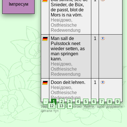
Імпресум
Snieder, de Büx,
de passt, blot de
Mors is na vörn.
Невідомо,
Ostfriesische
Redewendung
Man sall de
1
Pulsstock neet
wieder setten, as
man springen
kann.
Невідомо,
Ostfriesische
Redewendung
Doon deit lehren.
1
Невідомо,
Ostfriesische
Redewendung
«
1
2
3
4
5
6
7
8
9
…
12
13
»
Увійдіть за допомогою
Увійти
, щоб додавати
цитати тут.