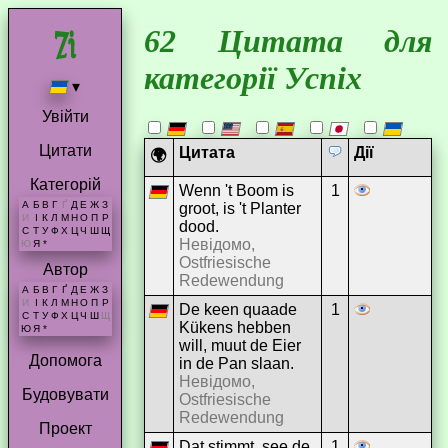
62 Цитата для
категорії Успіх
▾
Увійти
Цитати
Цитата
Дії
🌍
Категорій
Wenn 't Boom is
1
А
Б
В
Г
Ґ
Д
Е
Ж
З
groot, is 't Planter
И
І
К
Л
М
Н
О
П
Р
dood.
С
Т
У
Ф
Х
Ц
Ч
Ш
Щ
Невідомо,
Ю
Я
*
Ostfriesische
Автор
Redewendung
А
Б
В
Г
Ґ
Д
Е
Ж
З
И
І
К
Л
М
Н
О
П
Р
De keen quaade
1
С
Т
У
Ф
Х
Ц
Ч
Ш
Щ
Kükens hebben
Ю
Я
*
will, muut de Eier
Допомога
in de Pan slaan.
Невідомо,
Будовувати
Ostfriesische
Redewendung
Проект
Dat stimmt, see de
1