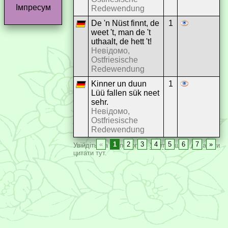
Імпресум
Redewendung
De 'n Nüst finnt, de
1
weet 't, man de 't
uthaalt, de hett 't!
Невідомо,
Ostfriesische
Redewendung
Kinner un duun
1
Lüü fallen sük neet
sehr.
Невідомо,
Ostfriesische
Redewendung
«
1
2
3
4
5
6
7
»
Увійдіть за допомогою
Увійти
, щоб додавати
цитати тут.