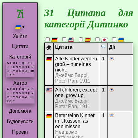
31 Цитата для
категорії Дитинко
▾
Увійти
Цитати
Цитата
Дії
🌍
Категорій
Alle Kinder werden
1
А
Б
В
Г
Ґ
Д
Е
Ж
З
groß – nur eines
И
І
К
Л
М
Н
О
П
Р
nicht.
С
Т
У
Ф
Х
Ц
Ч
Ш
Щ
Джеймс Баррі,
Ю
Я
*
Peter Pan, 1911
Автор
All children, except
1
А
Б
В
Г
Ґ
Д
Е
Ж
З
И
І
К
Л
М
Н
О
П
Р
one, grow up.
С
Т
У
Ф
Х
Ц
Ч
Ш
Щ
Джеймс Баррі,
Ю
Я
*
Peter Pan, 1911
Допомога
Beter teihn Kinner
1
in 't Küssen, as
Будовувати
een missen.
Невідомо,
Проект
Ostfriesische