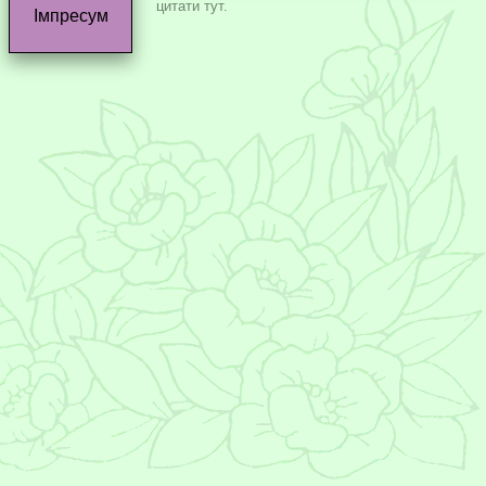
цитати тут.
Імпресум