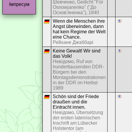
Шевченко, Gedicht "Für
Імпресум
Osnowjanenko" ("До
Основ'яненка"), 1840
Wenn die Menschen ihre
Angst überwinden, dann
hat kein Regime der Welt
eine Chance.
Рейхане Джаббарі
Keine Gewalt! Wir sind
das Volk!
Невідомо, Ruf von
hunderttausenden DDR-
Bürgern bei den
Montagsdemonstrationen
in der DDR im Herbst
1989
Schön sind der Friede
draußen und die
Eintracht innen.
Невідомо, Übersetzung
der ersten lateinischen
Inschrift am Lübecker
Holstentor (am