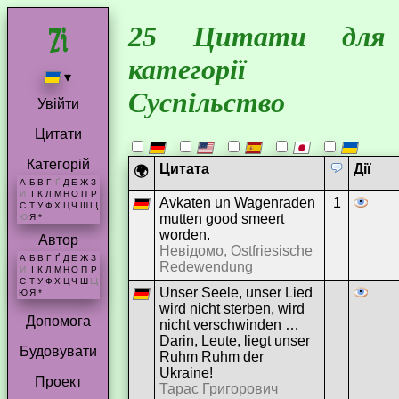
25 Цитати для
категорії
▾
Суспільство
Увійти
Цитати
Категорій
Цитата
Дії
🌍
А
Б
В
Г
Ґ
Д
Е
Ж
З
И
І
К
Л
М
Н
О
П
Р
Avkaten un Wagenraden
1
С
Т
У
Ф
Х
Ц
Ч
Ш
Щ
mutten good smeert
Ю
Я
*
worden.
Автор
Невідомо, Ostfriesische
А
Б
В
Г
Ґ
Д
Е
Ж
З
Redewendung
И
І
К
Л
М
Н
О
П
Р
С
Т
У
Ф
Х
Ц
Ч
Ш
Щ
Unser Seele, unser Lied
Ю
Я
*
wird nicht sterben, wird
Допомога
nicht verschwinden …
Darin, Leute, liegt unser
Будовувати
Ruhm Ruhm der
Ukraine!
Проект
Тарас Григорович