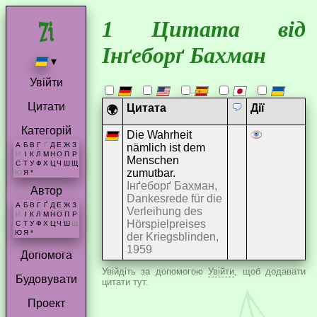
1 Цитата від
Інґеборґ Бахман
▾
Увійти
Цитати
Цитата
Дії
🌍
Категорій
Die Wahrheit
А
Б
В
Г
Ґ
Д
Е
Ж
З
nämlich ist dem
И
І
К
Л
М
Н
О
П
Р
Menschen
С
Т
У
Ф
Х
Ц
Ч
Ш
Щ
zumutbar.
Ю
Я
*
Інґеборґ Бахман,
Автор
Dankesrede für die
А
Б
В
Г
Ґ
Д
Е
Ж
З
Verleihung des
И
І
К
Л
М
Н
О
П
Р
Hörspielpreises
С
Т
У
Ф
Х
Ц
Ч
Ш
Щ
Ю
Я
*
der Kriegsblinden,
1959
Допомога
Увійдіть за допомогою
Увійти
, щоб додавати
Будовувати
цитати тут.
Проект