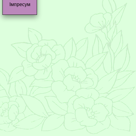
Імпресум