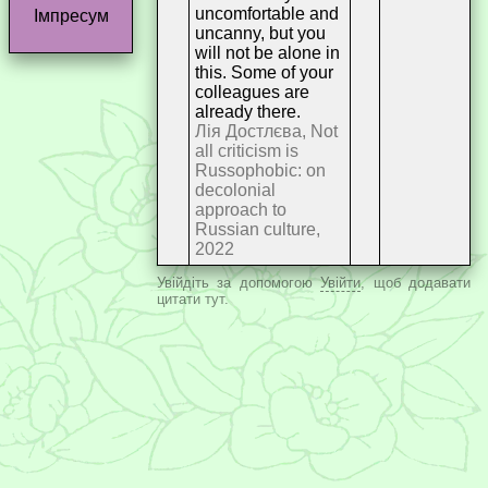
uncomfortable and
Імпресум
uncanny, but you
will not be alone in
this. Some of your
colleagues are
already there.
Лія Достлєва, Not
all criticism is
Russophobic: on
decolonial
approach to
Russian culture,
2022
Увійдіть за допомогою
Увійти
, щоб додавати
цитати тут.