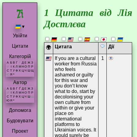
1 Цитата від Лія
Достлєва
▾
Увійти
Цитати
Цитата
Дії
🌍
Категорій
If you are a cultural
1
А
Б
В
Г
Ґ
Д
Е
Ж
З
worker from Russia
И
І
К
Л
М
Н
О
П
Р
who feels
С
Т
У
Ф
Х
Ц
Ч
Ш
Щ
ashamed or guilty
Ю
Я
*
for this war and
Автор
you don’t know
А
Б
В
Г
Ґ
Д
Е
Ж
З
what to do, start by
И
І
К
Л
М
Н
О
П
Р
decolonising your
С
Т
У
Ф
Х
Ц
Ч
Ш
Щ
Ю
Я
*
own culture from
within or give your
Допомога
place on
international
Будовувати
platforms to
Ukrainian voices. It
Проект
would surely be