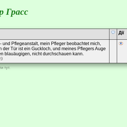
р Грасс
Дії
- und Pflegeanstalt, mein Pfleger beobachtet mich,
 der Tür ist ein Guckloch, und meines Pflegers Auge
en blauäugigen, nicht durchschauen kann.
59
и тут.