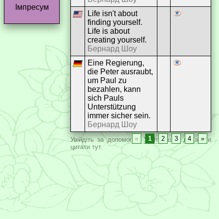
Імпресум
Life isn't about
finding yourself.
Life is about
creating yourself.
Бернард Шоу
Eine Regierung,
die Peter ausraubt,
um Paul zu
bezahlen, kann
sich Pauls
Unterstützung
immer sicher sein.
Бернард Шоу
«
1
2
3
4
»
Увійдіть за допомогою
Увійти
, щоб додавати
цитати тут.