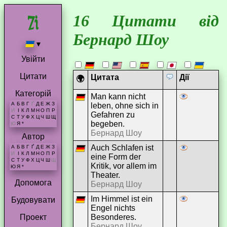
16 Цитати від
Бернард Шоу
▾
Увійти
Цитати
Цитата
Дії
🌍
Категорій
Man kann nicht
А
Б
В
Г
Ґ
Д
Е
Ж
З
leben, ohne sich in
И
І
К
Л
М
Н
О
П
Р
Gefahren zu
С
Т
У
Ф
Х
Ц
Ч
Ш
Щ
begeben.
Ю
Я
*
Бернард Шоу
Автор
Auch Schlafen ist
А
Б
В
Г
Ґ
Д
Е
Ж
З
И
І
К
Л
М
Н
О
П
Р
eine Form der
С
Т
У
Ф
Х
Ц
Ч
Ш
Щ
Kritik, vor allem im
Ю
Я
*
Theater.
Допомога
Бернард Шоу
Im Himmel ist ein
Будовувати
Engel nichts
Besonderes.
Проект
Бернард Шоу