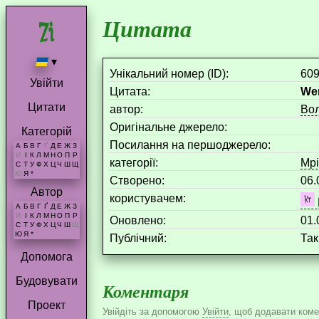
Цитата
▾
Унікальний номер (ID):
60
Увійти
Цитата:
Wen
Цитати
aвтор:
Вол
Оригінальне джерело:
Категорій
Посилання на першоджерело:
А
Б
В
Г
Ґ
Д
Е
Ж
З
И
І
К
Л
М
Н
О
П
Р
категорії:
Мр
С
Т
У
Ф
Х
Ц
Ч
Ш
Щ
Ю
Я
*
Створено:
06.
Автор
користувачем:
А
Б
В
Г
Ґ
Д
Е
Ж
З
И
І
К
Л
М
Н
О
П
Р
Оновлено:
01.
С
Т
У
Ф
Х
Ц
Ч
Ш
Щ
Ю
Я
*
Публічний:
Так
Допомога
Будовувати
Коментаря
Проект
Увійдіть за допомогою
Увійти
, щоб додавати комен