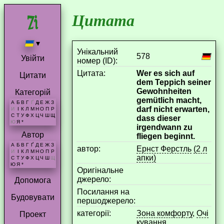
Цитата
▾
Унікальний
578
Увійти
номер (ID):
Цитата:
Wer es sich auf
Цитати
dem Teppich seiner
Gewohnheiten
Категорій
gemütlich macht,
А
Б
В
Г
Ґ
Д
Е
Ж
З
darf nicht erwarten,
И
І
К
Л
М
Н
О
П
Р
С
Т
У
Ф
Х
Ц
Ч
Ш
Щ
dass dieser
Ю
Я
*
irgendwann zu
Автор
fliegen beginnt.
А
Б
В
Г
Ґ
Д
Е
Ж
З
aвтор:
Ернст Ферстль
(2 л
И
І
К
Л
М
Н
О
П
Р
апки)
С
Т
У
Ф
Х
Ц
Ч
Ш
Щ
Ю
Я
*
Оригінальне
джерело:
Допомога
Посилання на
Будовувати
першоджерело:
категорії:
Зона комфорту
,
Очі
Проект
кування