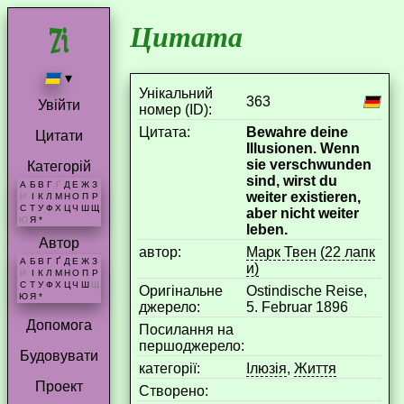
Цитата
▾
Унікальний
363
Увійти
номер (ID):
Цитата:
Bewahre deine
Цитати
Illusionen. Wenn
sie verschwunden
Категорій
sind, wirst du
А
Б
В
Г
Ґ
Д
Е
Ж
З
weiter existieren,
И
І
К
Л
М
Н
О
П
Р
С
Т
У
Ф
Х
Ц
Ч
Ш
Щ
aber nicht weiter
Ю
Я
*
leben.
Автор
aвтор:
Марк Твен
(22 лапк
А
Б
В
Г
Ґ
Д
Е
Ж
З
и)
И
І
К
Л
М
Н
О
П
Р
С
Т
У
Ф
Х
Ц
Ч
Ш
Щ
Оригінальне
Ostindische Reise,
Ю
Я
*
джерело:
5. Februar 1896
Допомога
Посилання на
першоджерело:
Будовувати
категорії:
Ілюзія
,
Життя
Проект
Створено: