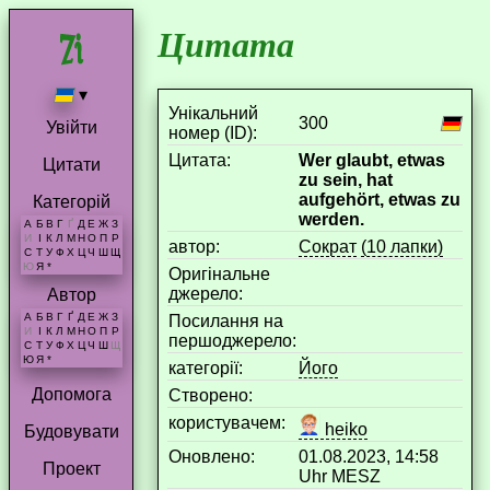
Цитата
▾
Унікальний
300
Увійти
номер (ID):
Цитата:
Wer glaubt, etwas
Цитати
zu sein, hat
aufgehört, etwas zu
Категорій
werden.
А
Б
В
Г
Ґ
Д
Е
Ж
З
И
І
К
Л
М
Н
О
П
Р
aвтор:
Сократ
(10 лапки)
С
Т
У
Ф
Х
Ц
Ч
Ш
Щ
Ю
Я
*
Оригінальне
джерело:
Автор
А
Б
В
Г
Ґ
Д
Е
Ж
З
Посилання на
И
І
К
Л
М
Н
О
П
Р
першоджерело:
С
Т
У
Ф
Х
Ц
Ч
Ш
Щ
Ю
Я
*
категорії:
Його
Допомога
Створено:
користувачем:
heiko
Будовувати
Оновлено:
01.08.2023, 14:58
Проект
Uhr MESZ