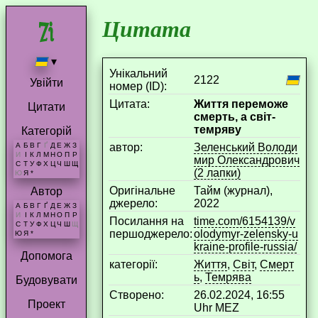
Цитата
▾
Унікальний
2122
Увійти
номер (ID):
Цитата:
Життя переможе
Цитати
смерть, а світ-
темряву
Категорій
aвтор:
Зеленський Володи
А
Б
В
Г
Ґ
Д
Е
Ж
З
И
І
К
Л
М
Н
О
П
Р
мир Олександрович
С
Т
У
Ф
Х
Ц
Ч
Ш
Щ
(2 лапки)
Ю
Я
*
Оригінальне
Тайм (журнал),
Автор
джерело:
2022
А
Б
В
Г
Ґ
Д
Е
Ж
З
И
І
К
Л
М
Н
О
П
Р
Посилання на
time.com/6154139/v
С
Т
У
Ф
Х
Ц
Ч
Ш
Щ
першоджерело:
olodymyr-zelensky-u
Ю
Я
*
kraine-profile-russia/
Допомога
категорії:
Життя
,
Світ
,
Смерт
ь
,
Темрява
Будовувати
Створено:
26.02.2024, 16:55
Проект
Uhr MEZ