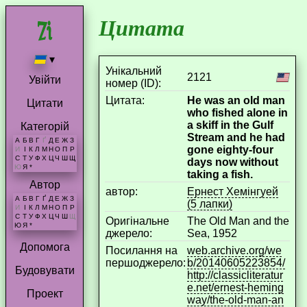
Цитата
▾
Унікальний
2121
Увійти
номер (ID):
Цитата:
He was an old man
Цитати
who fished alone in
a skiff in the Gulf
Категорій
Stream and he had
А
Б
В
Г
Ґ
Д
Е
Ж
З
gone eighty-four
И
І
К
Л
М
Н
О
П
Р
С
Т
У
Ф
Х
Ц
Ч
Ш
Щ
days now without
Ю
Я
*
taking a fish.
Автор
aвтор:
Ернест Хемінгуей
А
Б
В
Г
Ґ
Д
Е
Ж
З
(5 лапки)
И
І
К
Л
М
Н
О
П
Р
С
Т
У
Ф
Х
Ц
Ч
Ш
Щ
Оригінальне
The Old Man and the
Ю
Я
*
джерело:
Sea, 1952
Допомога
Посилання на
web.archive.org/we
першоджерело:
b/20140605223854/
Будовувати
http://classicliteratur
e.net/ernest-heming
Проект
way/the-old-man-an