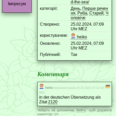
d-the-sea/
Імпресум
категорії:
День
,
Перше речен
ня
,
Риба
,
Старий
,
Ч
оловіче
Створено:
25.02.2024, 07:09
Uhr MEZ
користувачем:
heiko
Оновлено:
25.02.2024, 07:09
Uhr MEZ
Публічний:
Так
Коментаря
heiko
прокоментували 25.02.2024, 07:11 Uhr
MEZ
in der deutschen Übersetzung als
Zitat
2120
Увійдіть за допомогою
Увійти
, щоб додавати
коментарі тут.