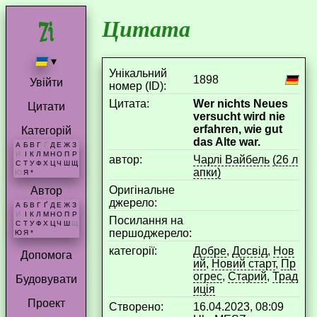
Цитата
▾
Унікальний
1898
Увійти
номер (ID):
Цитата:
Wer nichts Neues
Цитати
versucht wird nie
erfahren, wie gut
Категорій
das Alte war.
А
Б
В
Г
Ґ
Д
Е
Ж
З
И
І
К
Л
М
Н
О
П
Р
aвтор:
Чарлі Вайбель
(26 л
С
Т
У
Ф
Х
Ц
Ч
Ш
Щ
апки)
Ю
Я
*
Оригінальне
Автор
джерело:
А
Б
В
Г
Ґ
Д
Е
Ж
З
И
І
К
Л
М
Н
О
П
Р
Посилання на
С
Т
У
Ф
Х
Ц
Ч
Ш
Щ
першоджерело:
Ю
Я
*
категорії:
Добре
,
Досвід
,
Нов
Допомога
ий
,
Новий старт
,
Пр
огрес
,
Старий
,
Трад
Будовувати
иція
Проект
Створено:
16.04.2023, 08:09