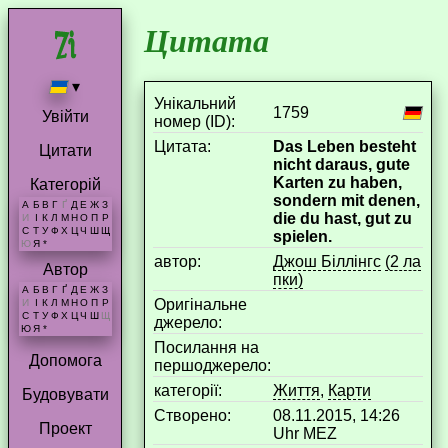
Цитата
▾
Унікальний
1759
Увійти
номер (ID):
Цитата:
Das Leben besteht
Цитати
nicht daraus, gute
Karten zu haben,
Категорій
sondern mit denen,
А
Б
В
Г
Ґ
Д
Е
Ж
З
die du hast, gut zu
И
І
К
Л
М
Н
О
П
Р
С
Т
У
Ф
Х
Ц
Ч
Ш
Щ
spielen.
Ю
Я
*
aвтор:
Джош Біллінгс
(2 ла
Автор
пки)
А
Б
В
Г
Ґ
Д
Е
Ж
З
Оригінальне
И
І
К
Л
М
Н
О
П
Р
С
Т
У
Ф
Х
Ц
Ч
Ш
Щ
джерело:
Ю
Я
*
Посилання на
Допомога
першоджерело:
категорії:
Життя
,
Карти
Будовувати
Створено:
08.11.2015, 14:26
Проект
Uhr MEZ