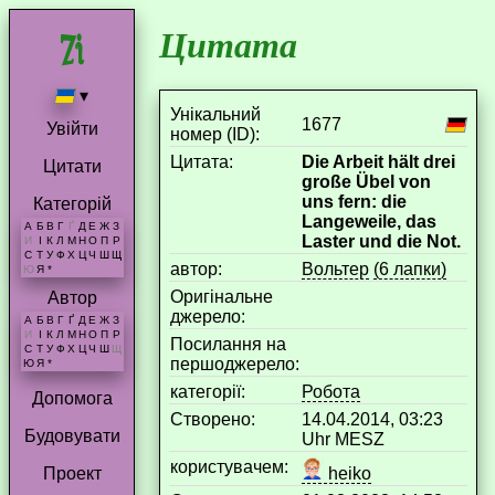
Цитата
▾
Унікальний
1677
Увійти
номер (ID):
Цитата:
Die Arbeit hält drei
Цитати
große Übel von
uns fern: die
Категорій
Langeweile, das
А
Б
В
Г
Ґ
Д
Е
Ж
З
Laster und die Not.
И
І
К
Л
М
Н
О
П
Р
С
Т
У
Ф
Х
Ц
Ч
Ш
Щ
aвтор:
Вольтер
(6 лапки)
Ю
Я
*
Оригінальне
Автор
джерело:
А
Б
В
Г
Ґ
Д
Е
Ж
З
И
І
К
Л
М
Н
О
П
Р
Посилання на
С
Т
У
Ф
Х
Ц
Ч
Ш
Щ
першоджерело:
Ю
Я
*
категорії:
Робота
Допомога
Створено:
14.04.2014, 03:23
Будовувати
Uhr MESZ
користувачем:
heiko
Проект