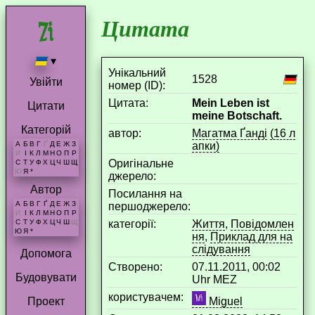
Цитата
▾
Унікальний
1528
Увійти
номер (ID):
Цитата:
Mein Leben ist
Цитати
meine Botschaft.
Категорій
aвтор:
Магатма Ґанді
(16 л
апки)
А
Б
В
Г
Ґ
Д
Е
Ж
З
И
І
К
Л
М
Н
О
П
Р
Оригінальне
С
Т
У
Ф
Х
Ц
Ч
Ш
Щ
Ю
Я
*
джерело:
Автор
Посилання на
А
Б
В
Г
Ґ
Д
Е
Ж
З
першоджерело:
И
І
К
Л
М
Н
О
П
Р
категорії:
Життя
,
Повідомлен
С
Т
У
Ф
Х
Ц
Ч
Ш
Щ
Ю
Я
*
ня
,
Приклад для на
слідування
Допомога
Створено:
07.11.2011, 00:02
Будовувати
Uhr MEZ
користувачем:
Miguel
Проект