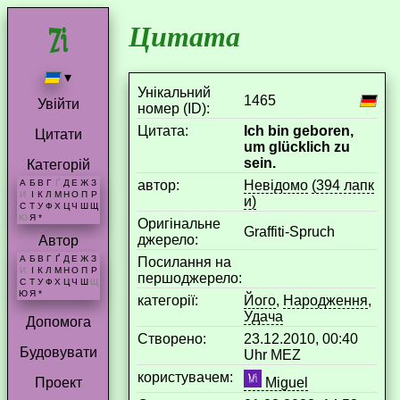
Цитата
▾
Унікальний
1465
Увійти
номер (ID):
Цитата:
Ich bin geboren,
Цитати
um glücklich zu
sein.
Категорій
aвтор:
Невідомо
(394 лапк
А
Б
В
Г
Ґ
Д
Е
Ж
З
И
І
К
Л
М
Н
О
П
Р
и)
С
Т
У
Ф
Х
Ц
Ч
Ш
Щ
Ю
Я
*
Оригінальне
Graffiti-Spruch
джерело:
Автор
А
Б
В
Г
Ґ
Д
Е
Ж
З
Посилання на
И
І
К
Л
М
Н
О
П
Р
першоджерело:
С
Т
У
Ф
Х
Ц
Ч
Ш
Щ
Ю
Я
*
категорії:
Його
,
Народження
,
Удача
Допомога
Створено:
23.12.2010, 00:40
Будовувати
Uhr MEZ
користувачем:
Miguel
Проект