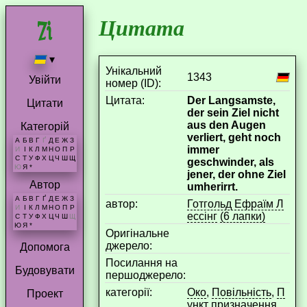
Цитата
▾
Унікальний
1343
Увійти
номер (ID):
Цитата:
Der Langsamste,
Цитати
der sein Ziel nicht
aus den Augen
Категорій
verliert, geht noch
А
Б
В
Г
Ґ
Д
Е
Ж
З
immer
И
І
К
Л
М
Н
О
П
Р
С
Т
У
Ф
Х
Ц
Ч
Ш
Щ
geschwinder, als
Ю
Я
*
jener, der ohne Ziel
Автор
umherirrt.
А
Б
В
Г
Ґ
Д
Е
Ж
З
aвтор:
Готгольд Ефраїм Л
И
І
К
Л
М
Н
О
П
Р
ессінг
(6 лапки)
С
Т
У
Ф
Х
Ц
Ч
Ш
Щ
Ю
Я
*
Оригінальне
джерело:
Допомога
Посилання на
Будовувати
першоджерело:
категорії:
Око
,
Повільність
,
П
Проект
ункт призначення