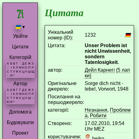
Цитата
▾
Унікальний
1232
Увійти
номер (ID):
Цитата:
Unser Problem ist
Цитати
nicht Unwissenheit,
sondern
Категорій
Tatenlosigkeit.
А
Б
В
Г
Ґ
Д
Е
Ж
З
И
І
К
Л
М
Н
О
П
Р
aвтор:
Дейл Карнегі
(5 лап
С
Т
У
Ф
Х
Ц
Ч
Ш
Щ
ки)
Ю
Я
*
Оригінальне
Sorge dich nicht -
Автор
джерело:
lebe!, Vorwort, 1948
А
Б
В
Г
Ґ
Д
Е
Ж
З
И
І
К
Л
М
Н
О
П
Р
Посилання на
С
Т
У
Ф
Х
Ц
Ч
Ш
Щ
першоджерело:
Ю
Я
*
категорії:
Незнання
,
Проблем
Допомога
а
,
Робити
Будовувати
Створено:
17.02.2010, 19:54
Uhr MEZ
Проект
користувачем:
heiko