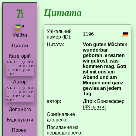
Цитата
▾
Унікальний
1196
Увійти
номер (ID):
Цитата:
Von guten Mächten
Цитати
wunderbar
geboren, erwarten
Категорій
wir getrost, was
А
Б
В
Г
Ґ
Д
Е
Ж
З
kommen mag. Gott
И
І
К
Л
М
Н
О
П
Р
С
Т
У
Ф
Х
Ц
Ч
Ш
Щ
ist mit uns am
Ю
Я
*
Abend und am
Автор
Morgen und ganz
gewiss an jedem
А
Б
В
Г
Ґ
Д
Е
Ж
З
И
І
К
Л
М
Н
О
П
Р
Tag.
С
Т
У
Ф
Х
Ц
Ч
Ш
Щ
Ю
Я
*
aвтор:
Дітріх Бонхеффер
(43 лапки)
Допомога
Оригінальне
джерело:
Будовувати
Посилання на
Проект
першоджерело: