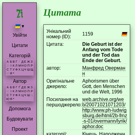
Цитата
▾
Унікальний
1159
Увійти
номер (ID):
Цитата:
Die Geburt ist der
Цитати
Anfang vom Tode
und der Tod das
Категорій
Ende der Geburt.
А
Б
В
Г
Ґ
Д
Е
Ж
З
И
І
К
Л
М
Н
О
П
Р
aвтор:
Манфред Оверман
С
Т
У
Ф
Х
Ц
Ч
Ш
Щ
н
Ю
Я
*
Оригінальне
Aphorismen über
Автор
джерело:
Gott, den Menschen
А
Б
В
Г
Ґ
Д
Е
Ж
З
und die Welt, 1996
И
І
К
Л
М
Н
О
П
Р
С
Т
У
Ф
Х
Ц
Ч
Ш
Щ
Посилання на
web.archive.org/we
Ю
Я
*
першоджерело:
b/20071021071203/
Допомога
http://www.ph-ludwig
sburg.de/html/2b-frnz
Будовувати
-s-01/overmann/lyrik/
aphor.doc
Проект
категорії:
Кінець
,
Народженн