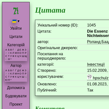
Цитата
▾
Унікальний номер (ID):
1045
Увійти
Цитата:
Die Essenz 
Nichtwissen
Цитати
aвтор:
Роланд Баа
Категорій
Оригінальне джерело:
А
Б
В
Г
Ґ
Д
Е
Ж
З
И
І
К
Л
М
Н
О
П
Р
Посилання на
С
Т
У
Ф
Х
Ц
Ч
Ш
Щ
першоджерело:
Ю
Я
*
категорії:
Інвестиції
Автор
Створено:
15.02.2009,
А
Б
В
Г
Ґ
Д
Е
Ж
З
И
І
К
Л
М
Н
О
П
Р
користувачем:
С
Т
У
Ф
Х
Ц
Ч
Ш
Щ
hpschulz
Ю
Я
*
Оновлено:
01.08.2023,
Допомога
Публічний:
Так
Будовувати
Проект
Коментаря