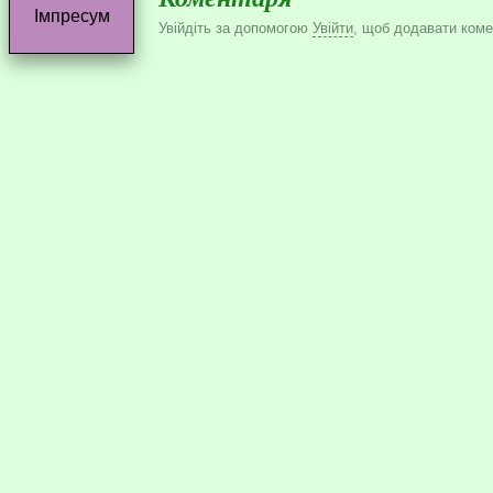
Імпресум
Увійдіть за допомогою
Увійти
, щоб додавати комен