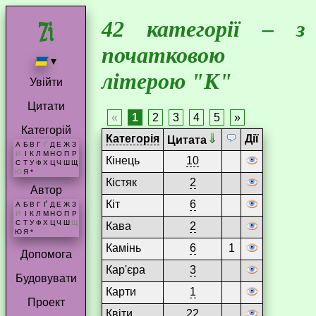
42 категорії – з
початковою
▾
літерою "К"
Увійти
Цитати
«
1
2
3
4
5
»
Категорій
Категорія
Дії
Цитата
А
Б
В
Г
Ґ
Д
Е
Ж
З
И
І
К
Л
М
Н
О
П
Р
Кінець
10
С
Т
У
Ф
Х
Ц
Ч
Ш
Щ
Ю
Я
*
Кістяк
2
Автор
Кіт
6
А
Б
В
Г
Ґ
Д
Е
Ж
З
И
І
К
Л
М
Н
О
П
Р
С
Т
У
Ф
Х
Ц
Ч
Ш
Щ
Кава
2
Ю
Я
*
Камінь
6
1
Допомога
Кар'єра
3
Будовувати
Карти
1
Проект
Квіти
22