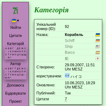
Категорія
▾
Унікальний
92
Увійти
номер (ID):
Назва:
Корабель
Цитати
Schiff
Категорій
Ship
А
Б
В
Г
Ґ
Д
Е
Ж
З
И
І
К
Л
М
Н
О
П
Р
Barco
С
Т
У
Ф
Х
Ц
Ч
Ш
Щ
Ю
Я
*
船
Автор
29.09.2007, 11:51
Створено:
Uhr MESZ
А
Б
В
Г
Ґ
Д
Е
Ж
З
И
І
К
Л
М
Н
О
П
Р
С
Т
У
Ф
Х
Ц
Ч
Ш
Щ
користувачем:
ハイコ
Ю
Я
*
10.06.2023, 18:29
Оновлено:
Допомога
Uhr MESZ
Публічний:
Так
Будовувати
Цитати
7
Проект