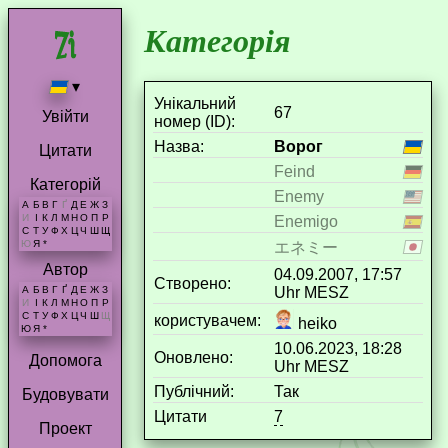
Категорія
▾
Унікальний
67
Увійти
номер (ID):
Назва:
Ворог
Цитати
Feind
Категорій
Enemy
А
Б
В
Г
Ґ
Д
Е
Ж
З
И
І
К
Л
М
Н
О
П
Р
Enemigo
С
Т
У
Ф
Х
Ц
Ч
Ш
Щ
Ю
Я
*
エネミー
Автор
04.09.2007, 17:57
Створено:
Uhr MESZ
А
Б
В
Г
Ґ
Д
Е
Ж
З
И
І
К
Л
М
Н
О
П
Р
С
Т
У
Ф
Х
Ц
Ч
Ш
Щ
користувачем:
heiko
Ю
Я
*
10.06.2023, 18:28
Оновлено:
Допомога
Uhr MESZ
Публічний:
Так
Будовувати
Цитати
7
Проект