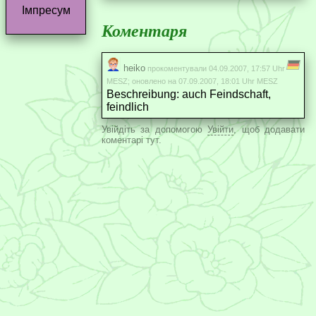
Імпресум
Коментаря
heiko
прокоментували 04.09.2007, 17:57 Uhr
MESZ; оновлено на 07.09.2007, 18:01 Uhr MESZ
Beschreibung: auch Feindschaft,
feindlich
Увійдіть за допомогою
Увійти
, щоб додавати
коментарі тут.