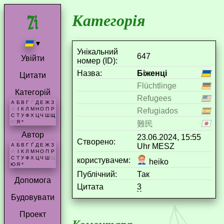
Категорія
▾
Унікальний
647
Увійти
номер (ID):
Назва:
Біженці
Цитати
Flüchtlinge
Категорій
Refugees
А
Б
В
Г
Ґ
Д
Е
Ж
З
И
І
К
Л
М
Н
О
П
Р
Refugiados
С
Т
У
Ф
Х
Ц
Ч
Ш
Щ
Ю
Я
*
難民
Автор
23.06.2024, 15:55
Створено:
Uhr MESZ
А
Б
В
Г
Ґ
Д
Е
Ж
З
И
І
К
Л
М
Н
О
П
Р
С
Т
У
Ф
Х
Ц
Ч
Ш
Щ
користувачем:
heiko
Ю
Я
*
Публічний:
Так
Допомога
Цитата
3
Будовувати
Проект