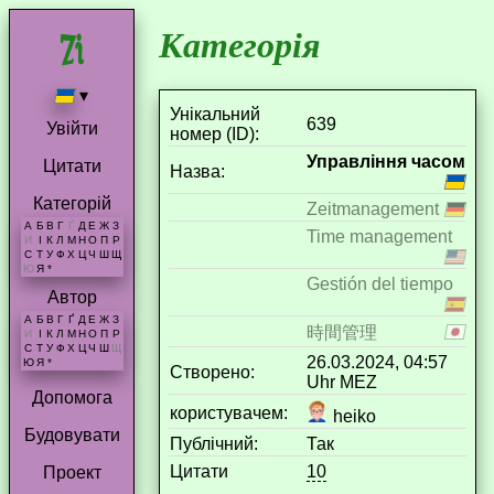
Категорія
▾
Унікальний
639
Увійти
номер (ID):
Управління часом
Цитати
Назва:
Категорій
Zeitmanagement
А
Б
В
Г
Ґ
Д
Е
Ж
З
Time management
И
І
К
Л
М
Н
О
П
Р
С
Т
У
Ф
Х
Ц
Ч
Ш
Щ
Ю
Я
*
Gestión del tiempo
Автор
А
Б
В
Г
Ґ
Д
Е
Ж
З
時間管理
И
І
К
Л
М
Н
О
П
Р
С
Т
У
Ф
Х
Ц
Ч
Ш
Щ
26.03.2024, 04:57
Ю
Я
*
Створено:
Uhr MEZ
Допомога
користувачем:
heiko
Будовувати
Публічний:
Так
Цитати
10
Проект