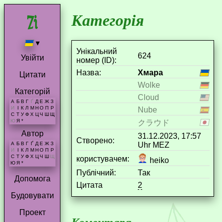
Категорія
▾
Унікальний
624
Увійти
номер (ID):
Назва:
Хмара
Цитати
Wolke
Категорій
Cloud
А
Б
В
Г
Ґ
Д
Е
Ж
З
И
І
К
Л
М
Н
О
П
Р
Nube
С
Т
У
Ф
Х
Ц
Ч
Ш
Щ
Ю
Я
*
クラウド
Автор
31.12.2023, 17:57
Створено:
Uhr MEZ
А
Б
В
Г
Ґ
Д
Е
Ж
З
И
І
К
Л
М
Н
О
П
Р
С
Т
У
Ф
Х
Ц
Ч
Ш
Щ
користувачем:
heiko
Ю
Я
*
Публічний:
Так
Допомога
Цитата
2
Будовувати
Проект