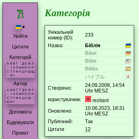
Категорія
▾
Унікальний
233
Увійти
номер (ID):
Назва:
Біблія
Цитати
Bibel
Категорій
Bible
А
Б
В
Г
Ґ
Д
Е
Ж
З
И
І
К
Л
М
Н
О
П
Р
Biblia
С
Т
У
Ф
Х
Ц
Ч
Ш
Щ
Ю
Я
*
バイブル
Автор
24.09.2008, 14:54
Створено:
Uhr MESZ
А
Б
В
Г
Ґ
Д
Е
Ж
З
И
І
К
Л
М
Н
О
П
Р
С
Т
У
Ф
Х
Ц
Ч
Ш
Щ
користувачем:
rezitant
Ю
Я
*
10.06.2023, 18:31
Оновлено:
Допомога
Uhr MESZ
Публічний:
Так
Будовувати
Цитати
12
Проект