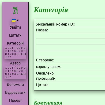
Категорія
▾
Унікальний номер (ID):
Увійти
Назва:
Цитати
Категорій
А
Б
В
Г
Ґ
Д
Е
Ж
З
И
І
К
Л
М
Н
О
П
Р
С
Т
У
Ф
Х
Ц
Ч
Ш
Щ
Ю
Я
*
Створено:
Автор
користувачем:
А
Б
В
Г
Ґ
Д
Е
Ж
З
И
І
К
Л
М
Н
О
П
Р
Оновлено:
С
Т
У
Ф
Х
Ц
Ч
Ш
Щ
Ю
Я
*
Публічний:
Допомога
Цитата
Будовувати
Проект
Коментаря