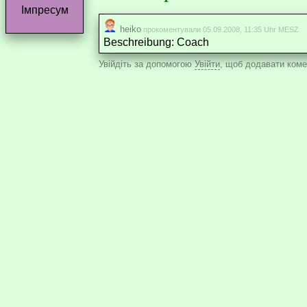
Імпресум
heiko
прокоментували 05.09.2008, 11:35 Uhr MESZ
Beschreibung: Coach
Увійдіть за допомогою
Увійти
, щоб додавати комен