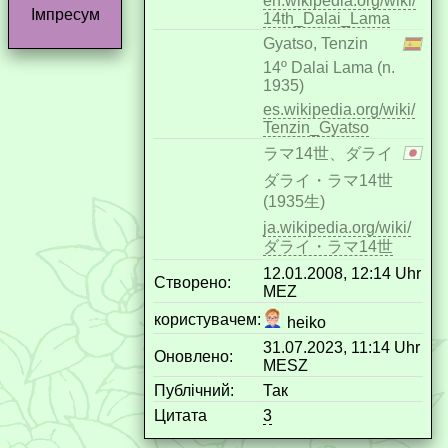
en.wikipedia.org/wiki/
Імпресум
14th_Dalai_Lama
Gyatso, Tenzin
14º Dalai Lama (n.
1935)
es.wikipedia.org/wiki/
Tenzin_Gyatso
ラマ14世、ダライ
ダライ・ラマ14世
(1935生)
ja.wikipedia.org/wiki/
ダライ・ラマ14世
12.01.2008, 12:14 Uhr
Створено:
MEZ
користувачем:
heiko
31.07.2023, 11:14 Uhr
Оновлено:
MESZ
Публічний:
Так
Цитата
3