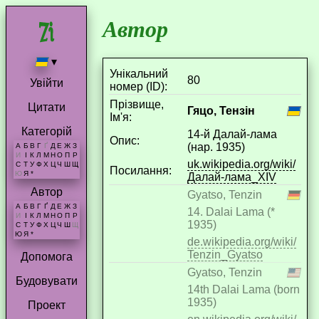
Автор
▾
Унікальний
80
Увійти
номер (ID):
Прізвище,
Цитати
Гяцо, Тензін
Ім'я:
Категорій
14-й Далай-лама
Опис:
(нар. 1935)
А
Б
В
Г
Ґ
Д
Е
Ж
З
И
І
К
Л
М
Н
О
П
Р
uk.wikipedia.org/wiki/
С
Т
У
Ф
Х
Ц
Ч
Ш
Щ
Посилання:
Ю
Я
*
Далай-лама_XIV
Автор
Gyatso, Tenzin
А
Б
В
Г
Ґ
Д
Е
Ж
З
14. Dalai Lama (*
И
І
К
Л
М
Н
О
П
Р
1935)
С
Т
У
Ф
Х
Ц
Ч
Ш
Щ
Ю
Я
*
de.wikipedia.org/wiki/
Tenzin_Gyatso
Допомога
Gyatso, Tenzin
Будовувати
14th Dalai Lama (born
1935)
Проект