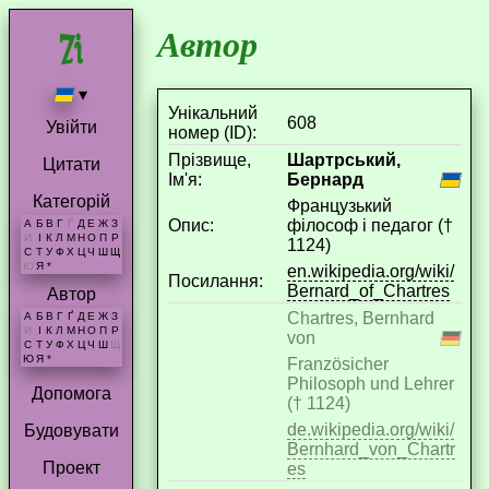
Автор
▾
Унікальний
608
Увійти
номер (ID):
Прізвище,
Шартрський,
Цитати
Ім'я:
Бернард
Категорій
Французький
Опис:
філософ і педагог (†
А
Б
В
Г
Ґ
Д
Е
Ж
З
И
І
К
Л
М
Н
О
П
Р
1124)
С
Т
У
Ф
Х
Ц
Ч
Ш
Щ
Ю
Я
*
en.wikipedia.org/wiki/
Посилання:
Bernard_of_Chartres
Автор
Chartres, Bernhard
А
Б
В
Г
Ґ
Д
Е
Ж
З
И
І
К
Л
М
Н
О
П
Р
von
С
Т
У
Ф
Х
Ц
Ч
Ш
Щ
Ю
Я
*
Französicher
Philosoph und Lehrer
Допомога
(† 1124)
de.wikipedia.org/wiki/
Будовувати
Bernhard_von_Chartr
Проект
es