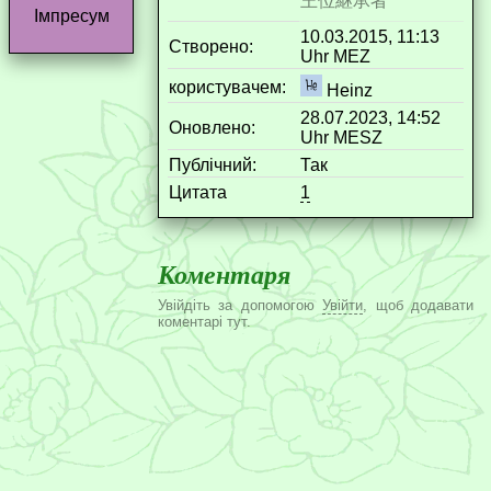
王位継承者
Імпресум
10.03.2015, 11:13
Створено:
Uhr MEZ
користувачем:
Heinz
28.07.2023, 14:52
Оновлено:
Uhr MESZ
Публічний:
Так
Цитата
1
Коментаря
Увійдіть за допомогою
Увійти
, щоб додавати
коментарі тут.