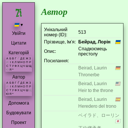
Автор
▾
Унікальний
513
Увійти
номер (ID):
Прізвище, Ім'я:
Бейрад, Лорін
Цитати
Спадкоємець
Опис:
Категорій
престолу
А
Б
В
Г
Ґ
Д
Е
Ж
З
Посилання:
И
І
К
Л
М
Н
О
П
Р
С
Т
У
Ф
Х
Ц
Ч
Ш
Щ
Beirad, Laurin
Ю
Я
*
Thronerbe
Автор
Beirad, Laurin
А
Б
В
Г
Ґ
Д
Е
Ж
З
И
І
К
Л
М
Н
О
П
Р
Heir to the throne
С
Т
У
Ф
Х
Ц
Ч
Ш
Щ
Ю
Я
*
Beirad, Laurin
Допомога
Heredero del trono
Будовувати
ベイラド、ローリン
Проект